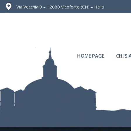
Via Vecchia 9 – 12080 Vicoforte (CN) – Italia
HOME PAGE
CHI S