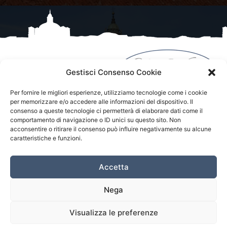
Gestisci Consenso Cookie
Per fornire le migliori esperienze, utilizziamo tecnologie come i cookie
per memorizzare e/o accedere alle informazioni del dispositivo. Il
Onoranze Funebri La Vicese
consenso a queste tecnologie ci permetterà di elaborare dati come il
comportamento di navigazione o ID unici su questo sito. Non
acconsentire o ritirare il consenso può influire negativamente su alcune
Partita Iva 03517370049
caratteristiche e funzioni.
REA: Camera di commercio di Cuneo – CN – 296804
Cap. Soc. 3000 Euro
Accetta
Via Vecchia 9 – 12080 Vicoforte (CN) – Italia
Cell. +39 3389293867
Nega
Email: lavicese@gmail.com
Visualizza le preferenze
Copyright © 2023 La Vicese | Website by 00up