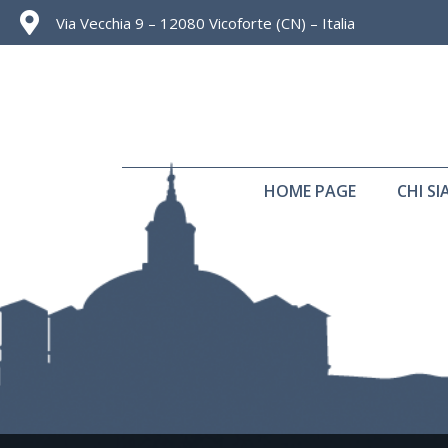
Via Vecchia 9 – 12080 Vicoforte (CN) – Italia
HOME PAGE
CHI S