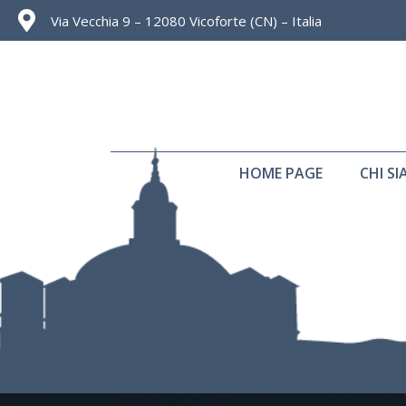
Via Vecchia 9 – 12080 Vicoforte (CN) – Italia
HOME PAGE
CHI S