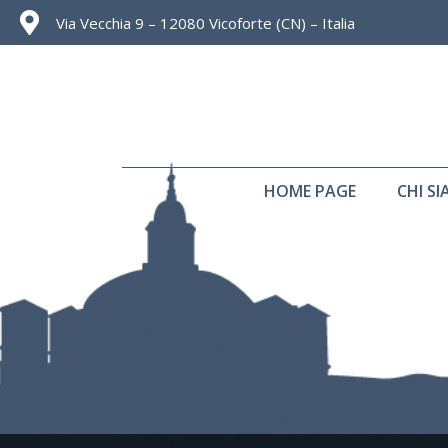
Via Vecchia 9 – 12080 Vicoforte (CN) – Italia
HOME PAGE
CHI S