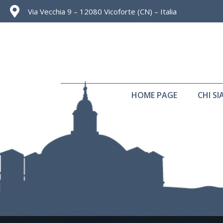
Via Vecchia 9 – 12080 Vicoforte (CN) – Italia
HOME PAGE
CHI S